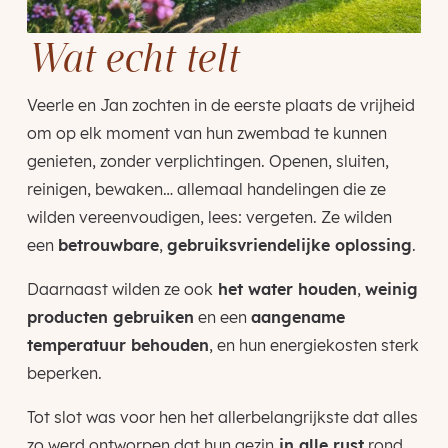
Wat echt telt
Veerle en Jan zochten in de eerste plaats de vrijheid
om op elk moment van hun zwembad te kunnen
genieten, zonder verplichtingen. Openen, sluiten,
reinigen, bewaken… allemaal handelingen die ze
wilden vereenvoudigen, lees: vergeten. Ze wilden
een
betrouwbare
,
gebruiksvriendelijke oplossing
.
Daarnaast wilden ze ook
het water houden
,
weinig
producten gebruiken
en een
aangename
temperatuur behouden
, en hun energiekosten sterk
beperken.
Tot slot was voor hen het allerbelangrijkste dat alles
zo werd ontworpen dat hun gezin
in alle rust
rond