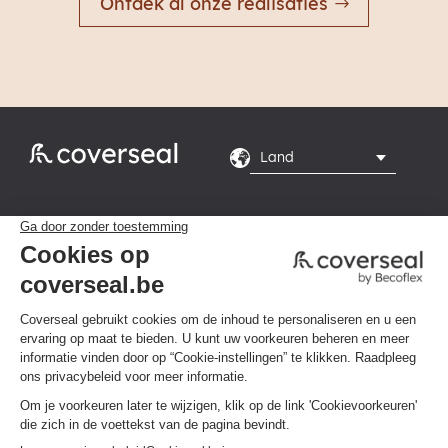
Ontdek al onze realisaties
Rte du Grand Peuplier

8, 7110 La Louvière
Maandag tot en met

vrijdag van 8.00 tot
16.00 uur
Privacybeleid
Algemene voorwaarden