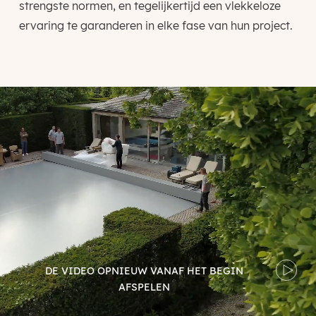
strengste normen, en tegelijkertijd een vlekkeloze
ervaring te garanderen in elke fase van hun project.
Videospeler
DE VIDEO OPNIEUW VANAF HET BEGIN
AFSPELEN