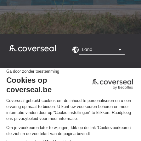
Rte du Grand Peuplier

8, 7110 La Louvière
Maandag tot en met

vrijdag van 8.00 tot
16.00 uur
Privacybeleid
Algemene voorwaarden