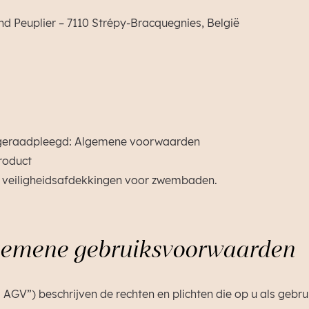
nd Peuplier – 7110 Strépy-Bracquegnies, België
geraadpleegd: Algemene voorwaarden
roduct
an veiligheidsafdekkingen voor zwembaden.
lgemene gebruiksvoorwaarden
V”) beschrijven de rechten en plichten die op u als gebrui