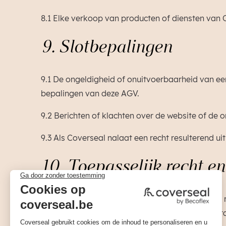
8.1 Elke verkoop van producten of diensten va
9. Slotbepalingen
9.1 De ongeldigheid of onuitvoerbaarheid van e
bepalingen van deze AGV.
9.2 Berichten of klachten over de website of 
9.3 Als Coverseal nalaat een recht resulterend ui
10. Toepasselijk recht 
De onderhavige AGV vallen onder het Belgische re
in verband staan met de onderhavige zullen wor