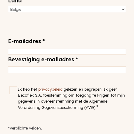
Land
*
E-
E-mailadres *
mailadres
*
Bevestiging e-mailadres *
RGPD
*
Ik heb het
privacybeleid
gelezen en begrepen. Ik geef
Becoflex S.A. toestemming om toegang te krijgen tot mijn
gegevens in overeenstemming met de Algemene
*
Verordening Gegevensbescherming (AVG).
*Verplichte velden.