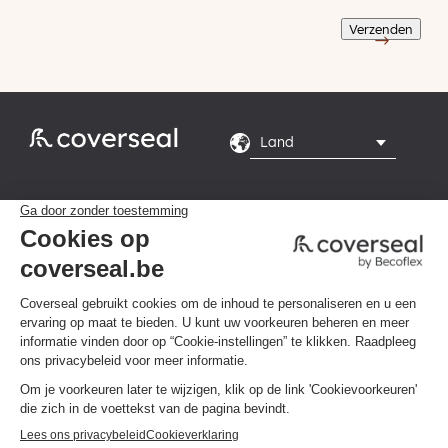
Verzenden
Rte du Grand Peuplier

8, 7110 La Louvière
Maandag tot en met

vrijdag van 8.00 tot
16.00 uur
Privacybeleid
Algemene voorwaarden