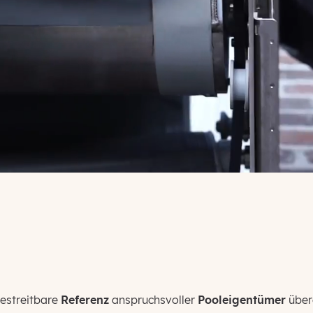
bestreitbare
Referenz
anspruchsvoller
Pooleigentümer
übera