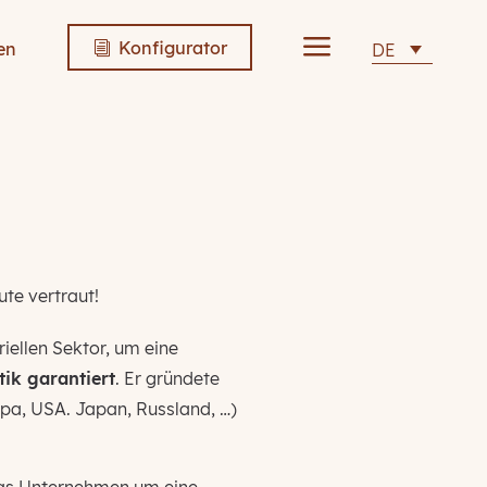
a
Konfigurator
en
DE
i
ute vertraut!
iellen Sektor, um eine
tik garantiert
. Er gründete
opa, USA. Japan, Russland, …)