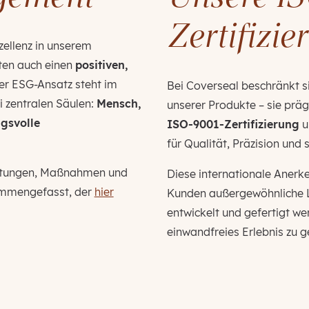
Zertifizie
zellenz in unserem
hten auch einen
positiven,
er ESG-Ansatz steht im
Bei Coverseal beschränkt si
i zentralen Säulen:
Mensch,
unserer Produkte – sie präg
gsvolle
ISO-9001-Zertifizierung
u
für Qualität, Präzision und
chtungen, Maßnahmen und
Diese internationale Anerk
mmengefasst, der
hier
Kunden außergewöhnliche L
entwickelt und gefertigt we
einwandfreies Erlebnis zu g