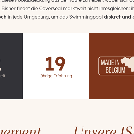
, diese Poolabdeckung aus der Taufe zu heben, wobei sich 
her findet die Coverseal marktweit nicht ihresgleichen: ih
sch
in jede Umgebung, um das Swimmingpool
diskret und 
gement
Unsere I