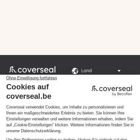
Rte du Grand Peuplier

8, 7110 La Louvière
Montag bis Freitag von 8

bis 16 Uhr