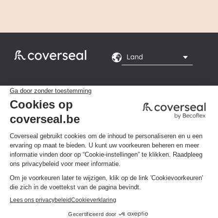
Rte du Grand Peuplier

8, 7110 La Louvière
Maandag tot en met

vrijdag van 8.00 tot
16.00 uur
Privacybeleid
Algemene voorwaarden
Klik hier om uw cookievoorkeuren te