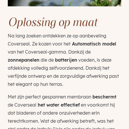
Oplossing op maat
Na lang zoeken ontdekken ze op aanbeveling
Coverseal. Ze kozen voor het
Automatisch model
van het Coverseal-gamma. Dankzij de
zonnepanelen
die de
batterijen
voeden, is deze
afdekking volledig zelfvoorzienend. Dankzij het
verfijnde ontwerp en de zorgvuldige afwerking past
het elegant op hun terras.
Met zijn perfect gespannen membraan
beschermt
de Coverseal
het water effectief
en voorkomt hij
dat bladeren of andere onzuiverheden erin
terechtkomen. Wat de afwerking betreft, was het
stel onder de indruk: “
We zijn onder de indruk van