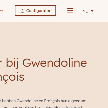
a
Configurator
es
NL
i
 bij Gwendoline
nçois
e hebben Gwendoline en François hun eigendom
eer van harmonie en bezinning. Hun uitgestrekt