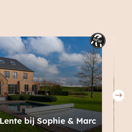
Lente bij Camille &
L
Julien
C