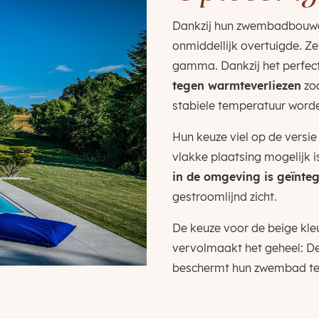
Dankzij hun zwembadbouwer
onmiddellijk overtuigde. Z
gamma. Dankzij het perfe
tegen warmteverliezen
zoa
stabiele temperatuur word
Hun keuze viel op de versie
vlakke plaatsing mogelijk i
in de omgeving is geïnte
gestroomlijnd zicht.
De keuze voor de beige kleu
vervolmaakt het geheel: De
beschermt hun zwembad tegel