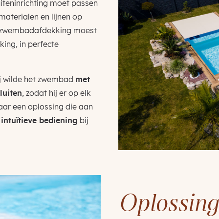
iteninrichting moet passen
aterialen en lijnen op
 De zwembadafdekking moest
ing, in perfecte
ij wilde het zwembad
met
luiten
, zodat hij er op elk
ar een oplossing die aan
 intuïtieve bediening
bij
Oplossing