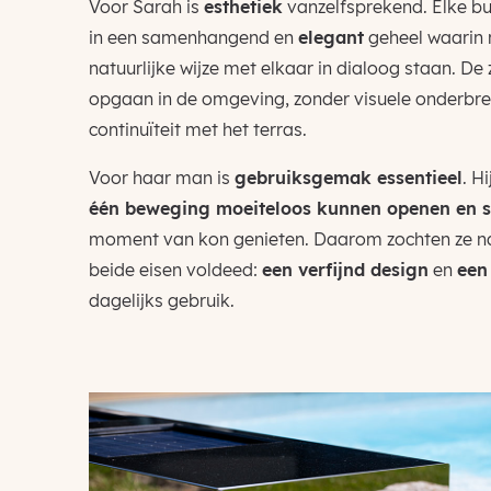
Voor Sarah is
esthetiek
vanzelfsprekend. Elke bu
in een samenhangend en
elegant
geheel waarin m
natuurlijke wijze met elkaar in dialoog staan.
opgaan in de omgeving, zonder visuele onderbrek
continuïteit met het terras.
Voor haar man is
gebruiksgemak essentieel
. H
één beweging moeiteloos kunnen openen en s
moment van kon genieten. Daarom zochten ze na
beide eisen voldeed:
een verfijnd design
en
een
dagelijks gebruik.