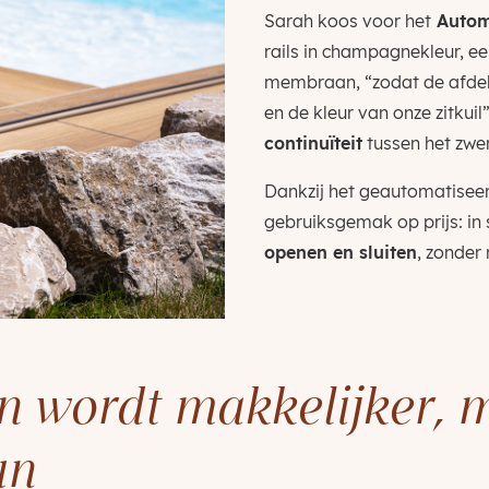
Sarah koos voor het
Autom
rails in champagnekleur, ee
membraan, “zodat de afdekk
en de kleur van onze zitkuil
continuïteit
tussen het zwem
Dankzij het geautomatiseer
gebruiksgemak op prijs: in 
openen en sluiten
, zonder
en wordt makkelijker, 
un