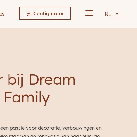
a
Configurator
es
NL
i
 bij Dream
Family
t een passie voor decoratie, verbouwingen en
 elke stap van de renovatie van haar huis, de