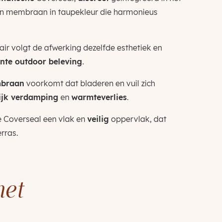
 en membraan in taupekleur die harmonieus
lair volgt de afwerking dezelfde esthetiek en
nte outdoor beleving
.
mbraan
voorkomt dat bladeren en vuil zich
lijk verdamping
en
warmteverlies
.
 Coverseal een vlak en
veilig
oppervlak, dat
rras.
met