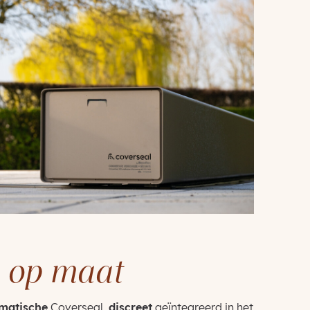
 op maat
matische
Coverseal,
discreet
geïntegreerd in het