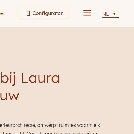
a
Configurator
es
NL
i
bij Laura
euw
erieurarchitecte, ontwerpt ruimtes waarin elk
s doordacht. Vanuit haar woning in België, in