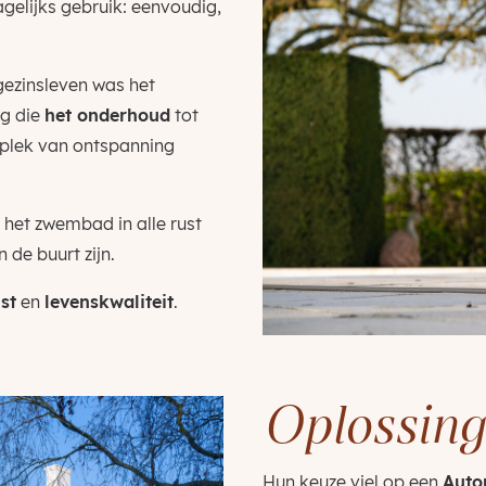
elijks gebruik: eenvoudig,
 gezinsleven was het
ng die
het onderhoud
tot
plek van ontspanning
 het zwembad in alle rust
 de buurt zijn.
st
en
levenskwaliteit
.
Oplossing
Hun keuze viel op een
Auto