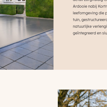
Ardooie nabij Kortr
leefomgeving die p
tuin, gestructuree
natuurlijke verleng
geïntegreerd en slu