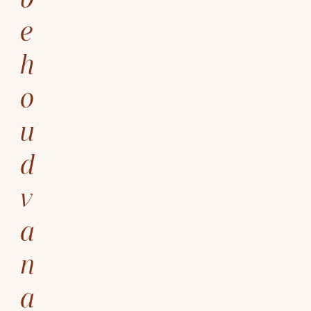
e
h
o
u
d
v
a
n
a