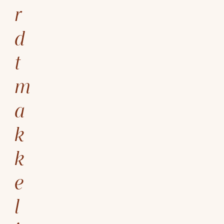
r
d
t
m
a
k
k
e
l