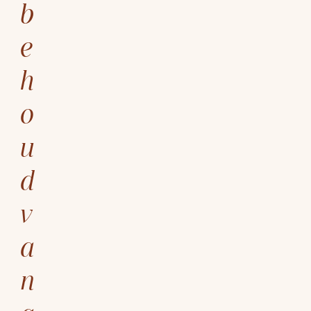
b
e
h
o
u
d
v
a
n