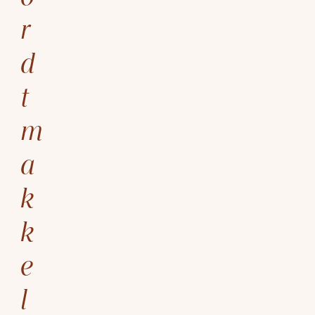
r
d
t
m
a
k
k
e
l