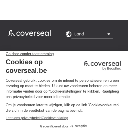
Rte du Grand Peuplier

8, 7110 La Louvière
Maandag tot en met

vrijdag van 8.00 tot
16.00 uur
Privacybeleid
Algemene voorwaarden
Klik hier om uw cookievoorkeuren te