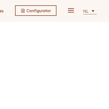
a
Configurator
es
NL
i