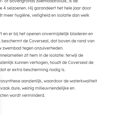
er- of bovengronds zwembadrolluik, is de
 4 seizoenen. Hij garandeert het hele jaar door
 meer hygiëne, veiligheid en isolatie dan welk
jft en er bij het openen onvermijdelijk bladeren en
, beschermt de Coverseal, dat boven de rand van
w zwembad tegen onzuiverheden.
nnelamellen zit hem in de isolatie: terwijl de
zienlijk kunnen verhogen, houdt de Coverseal de
t er extra bescherming nodig is.
tosynthese aanzienlijk, waardoor de waterkwaliteit
 vaak dure, weinig milieuvriendelijke en
ucten wordt verminderd.