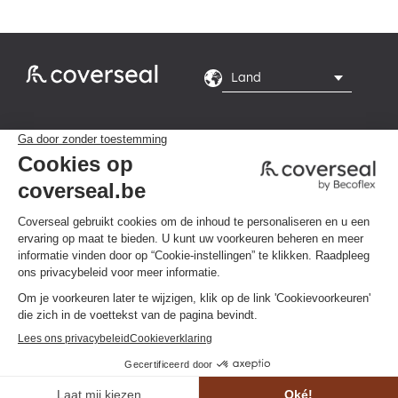
Rte du Grand Peuplier

8, 7110 La Louvière
Maandag tot en met

vrijdag van 8.00 tot
16.00 uur
Privacybeleid
Algemene voorwaarden
Klik hier om uw cookievoorkeuren te
wijzigen