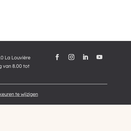
10 La Louvière
 van 8.00 tot
euren te wijzigen