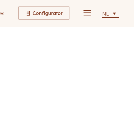
a
Configurator
es
NL
i