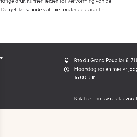
atige druk kunnen leiden tot vervorming van de
Dergelijke schade valt niet onder de garantie.
Rte du Grand Peuplier 8, 71

Maandag tot en met vrijdag

16.00 uur
Klik hier om uw cookievoork