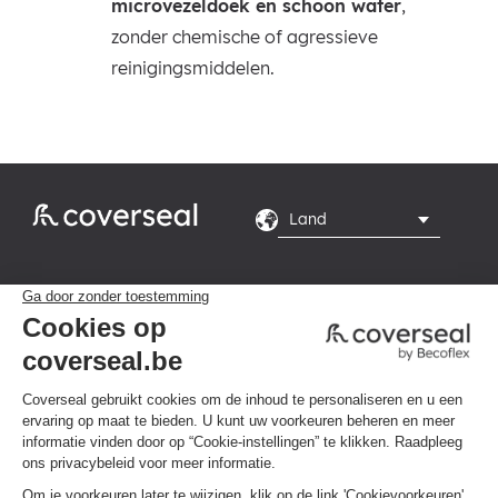
microvezeldoek en schoon water
,
zonder chemische of agressieve
reinigingsmiddelen.
Rte du Grand Peuplier

8, 7110 La Louvière
Maandag tot en met

vrijdag van 8.00 tot
16.00 uur