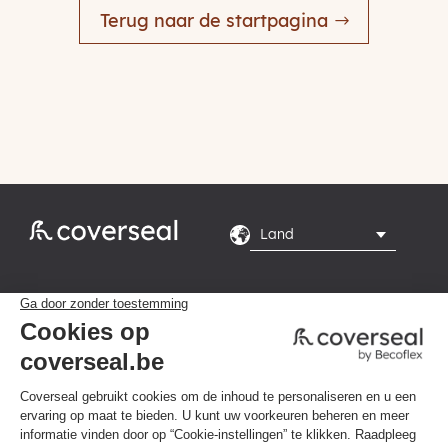
Terug naar de startpagina
Rte du Grand Peuplier

8, 7110 La Louvière
Maandag tot en met

vrijdag van 8.00 tot
16.00 uur