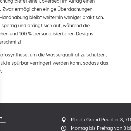
hung bietet eine Coverseal im Alltag einen
. Zwar ermöglichen einige Überdachungen,
Handhabung bleibt weiterhin weniger praktisch.
sperrig und drängt sich auf, während die
chen und 100 % personalisierbaren Designs
rschmilzt.
hotosynthese, um die Wasserqualität zu schützen,
dukte spürbar verringert werden kann, sodass das
.
Rte du Grand Peuplier 8, 71

Montag bis Freitag von 8 bi
