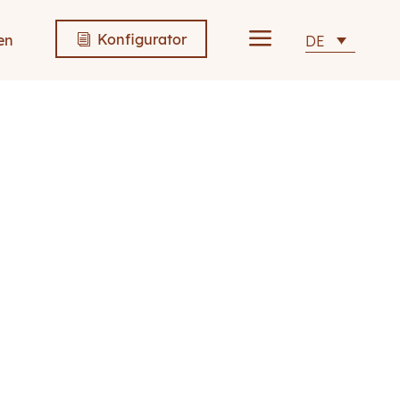
a
Konfigurator
en
DE
i