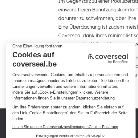
Im Gegensatz zu einer Poolüberdac
einwandfreien Benutzungskomfort
darunter zu schwimmen, aber ihre 
Eine Überdachung ist zudem meist 
Coverseal dank ihres minimalistis
harmonisch mit ihrer Umgebung ve
Darüber hinaus begrenzt sie die P
wobei der Einsatz chemischer Pro
Wasser gesundheitsfreundlicher ist