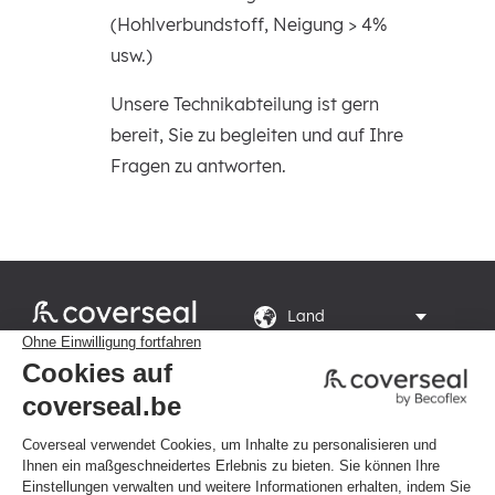
(Hohlverbundstoff, Neigung > 4%
usw.)
Unsere Technikabteilung ist gern
bereit, Sie zu begleiten und auf Ihre
Fragen zu antworten.
Rte du Grand Peuplier

8, 7110 La Louvière
Montag bis Freitag von 8

bis 16 Uhr