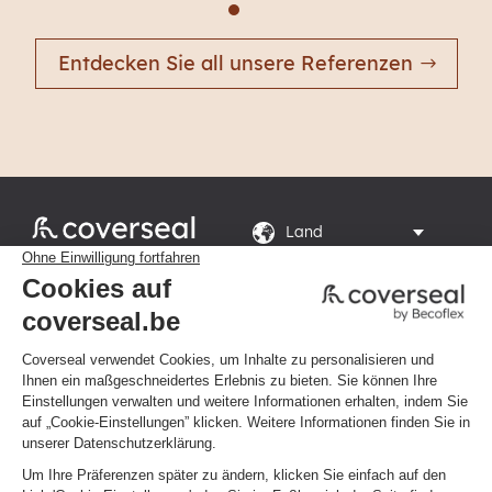
Entdecken Sie all unsere Referenzen
Rte du Grand Peuplier

8, 7110 La Louvière
Montag bis Freitag von 8

bis 16 Uhr
Datenschutzerklärung
Allgemeine Bedingungen