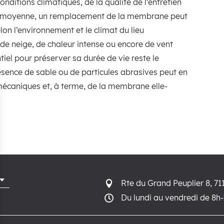
itions climatiques, de la qualité de l’entretien
 En moyenne, un remplacement de la membrane peut
lon l’environnement et le climat du lieu
l, de neige, de chaleur intense ou encore de vent
iel pour préserver sa durée de vie reste le
résence de sable ou de particules abrasives peut en
 mécaniques et, à terme, de la membrane elle-
Rte du Grand Peuplier 8, 71

Du lundi au vendredi de 8h
