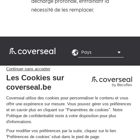
décharge profonde, entraînant la
nécessité de les remplacer.
Rte du Grand Peuplier

8, 7110 La Louvière
Du lundi au vendredi de

8h-16h
Politique de confidentialité
Conditions générales