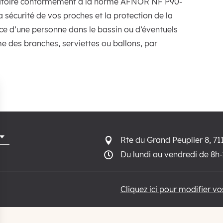
igatoire conformément à la norme AFNOR NF P90-
la sécurité de vos proches et la protection de la
ce d’une personne dans le bassin ou d’éventuels
 des branches, serviettes ou ballons, par
Rte du Grand Peuplier 8, 71

Du lundi au vendredi de 8h

Cliquez ici pour modifier v