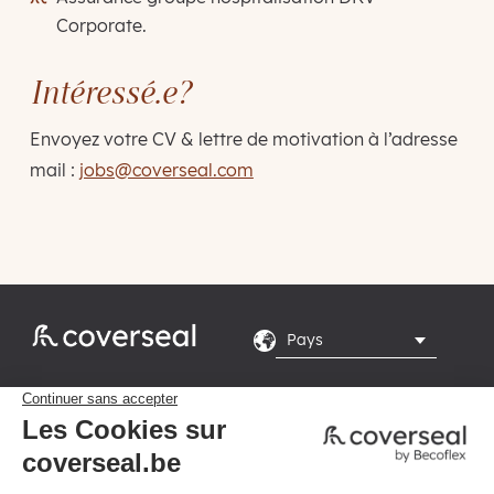
Corporate.
Intéressé.e?
Envoyez votre CV & lettre de motivation à l’adresse
mail :
jobs@coverseal.com
Rte du Grand Peuplier

8, 7110 La Louvière
Du lundi au vendredi de
